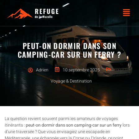
PEUT-ON DORMIR DANS SON
CAMPING-CAR SUR UN FERRY​ ?
Adrien
10 septembre 2025
Voyage & Destination
La question revient souvent parmi les amateurs de voyages
itinérants :
peut-on dormir dans son camping-car sur un ferry
lors
d’une traversée ? Que vous envisagiez une escapade en
Méditerranée, une échappée vers la Corse ou l’Irlande, ce point